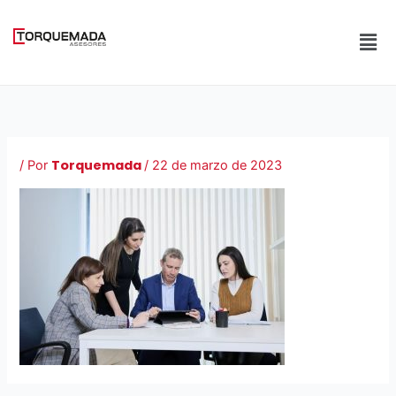
Ir
al
Men
contenido
Torquemada
/ Por
/
22 de marzo de 2023