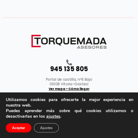
945 135 805
Portal de castilla, nº6 Bajo
01008 Vitoria-Gasteiz
Ver mapa – Cómo llegar
Utilizamos cookies para ofrecerte la mejor experiencia en
Horario: L-V 08:00 a 15:00
nuestra web.
Puedes aprender más sobre qué cookies utilizamos o
desactivarlas en los
ajustes
.
Aviso Legal
|
Política de privacidad
|
Cookies
Aceptar
Ajustes