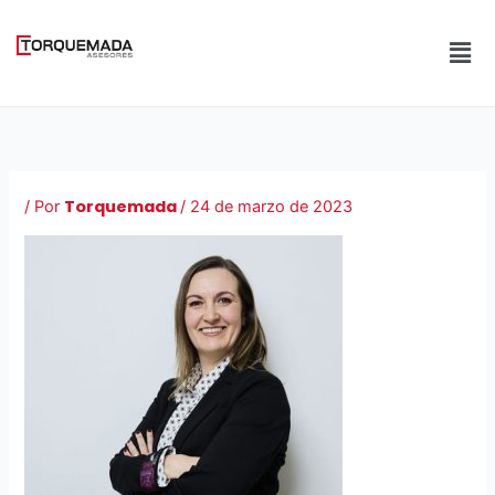
Ir
al
Men
contenido
Torquemada
/ Por
/
24 de marzo de 2023