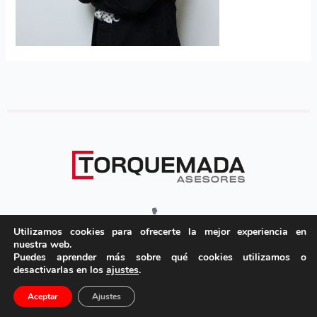
945 135 805
Utilizamos cookies para ofrecerte la mejor experiencia en
nuestra web.
Portal de castilla, nº6 Bajo
Puedes aprender más sobre qué cookies utilizamos o
01008 Vitoria-Gasteiz
desactivarlas en los
ajustes
.
Ver mapa – Cómo llegar
Aceptar
Ajustes
Horario: L-V 08:00 a 15:00