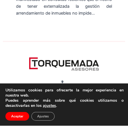
de tener externalizada la gestión del
arrendamiento de inmuebles no impide…
945 135 805
Utilizamos cookies para ofrecerte la mejor experiencia en
nuestra web.
Portal de castilla, nº6 Bajo
Puedes aprender más sobre qué cookies utilizamos o
01008 Vitoria-Gasteiz
desactivarlas en los
ajustes
.
Ver mapa – Cómo llegar
Aceptar
Ajustes
Horario: L-V 08:00 a 15:00